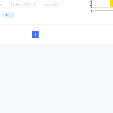
电池
GE Aisys CS2电池
Aisys CS2
#GE
1