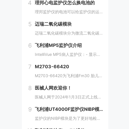
4
理邦心电监护仪怎么换电池的
理邦监护仪的电池可以给监护仪的运行带来强大的电力支持，所以监护仪电池在整个机器当中发挥着重要的角色。今天我们以理邦IM系列监护仪来进行讲解。在监控状态或通讯状态下，当电池电量不足或电量耗尽时，电池状态指示灯会显示并闪烁。这时候需要更换电池。...
5
迈瑞二氧化碳模块
迈瑞二氧化碳模块分为微流二氧化碳模块，测流二氧化碳模块还有主流二氧化碳模块，今天我们着重来讲测流二氧化碳模块。进行侧流二氧化碳测量将集水杯连接至患者监护仪，然后如下所示连接 CO2 组件。2. CO2模块需要时间预热才能达到工作温度。 预热...
6
飞利浦MP5监护仪介绍
IntelliVue MP5病人监护仪：- 显示实时数据- 患者或设备出现问题时发出警报- 提供有限的数据存储和检索（趋势）- 与飞利浦临床网络和其他设备（非 MP5T）的接口该监测仪可以配置各种不同的测量和接口功能。一、IntelliVu...
7
M2703-66420
M2703-66420为飞利浦Fm30 胎儿监护仪Sp02 和 NIBP 连接器 。Avalon FM30 胎儿/母体监护仪为外部和内部胎儿监护应用以及可选的无创母体生命体征提供了解决方案。Avalon FM30 具有 Avalon FM2...
8
医械人网欢迎你！
医械人网于2024年1月3日正式上线，欢迎你访问医械人门户网站！这里有各种医疗器械行业的新闻、资讯、知识、干货。客服微信：18879071075...
9
飞利浦UT4000F监护仪NIBP模块拆解步骤
监护仪的NIBP模块是为了更好地检测病人的血压等一系列参数，方便医生更好的操作和监测病人状况，今天我们就以飞利浦UT4000F监护仪为例来介绍一下NIBP模块的拆解。NIBP模块安装在主机背面，拆解步骤如下：1. 拆卸显示器。 2...