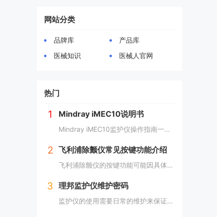
网站分类
品牌库
产品库
医械知识
医械人官网
热门
1
Mindray iMEC10说明书
Mindray iMEC10监护仪操作指南一、开机与关机1. 开机：确保监护仪已连接至交流电源，按下电源开关，监护仪将启动，同时电源指示灯亮起。2. 关机：在开机状态下，长按电源开关，监护仪将关闭，电源指示灯熄灭。二、显...
2
飞利浦除颤仪常见按键功能介绍
飞利浦除颤仪的按键功能可能因具体型号而有所差异，但以下是一些常见按键的通用功能说明：一、能量选择按钮用于选择除颤时所需的能量。不同患者和病情可能需要不同的能量设置。二、充电按钮启动除颤器的充电过程，为电击做准备。充电完成后，通常会有指示灯或...
3
理邦监护仪维护密码
监护仪的使用需要日常的维护来保证正常运行，今天我们就以理邦IM系列监护仪来讲解一下理邦监护仪维护密码。 网络安全 如需更多安全操作，请选择菜单 > 用户维护并输入用户...