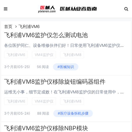
首页
飞利浦VM6
飞利浦VM6监护仪怎么测试电池
各位医护同仁、设备维修伙伴们好！日常使用飞利浦VM6监护仪时，电池续航与性能直接关系到临床转运、断电应急的安全，定期做电池测试是设备维护的关键一环。但不少朋友对这款机型的电池测试流程、判断标准还不太清晰，怕操作不当损伤电池或影响设备精度。今...
飞利浦VM6
VM4监护仪
飞利浦VM8
3个月前
(05-25)
56 阅读
#医械知识
飞利浦VM8监护仪移除旋钮编码器组件
运维无小事，细节定成败！在飞利浦VM8监护仪的日常使用中，你是否遇到过旋钮卡顿、参数调节失灵、信号乱码等问题？其实这些常见故障，大多与旋钮编码器组件相关——作为设备操作的核心交互部件，编码器长期使用易出现码盘破损、脚位接触不良、轴承磨损等问...
飞利浦VM6
VM4监护仪
飞利浦VM8
3个月前
(05-24)
88 阅读
#医疗设备拆机步骤
飞利浦VM6监护仪移除NBP模块