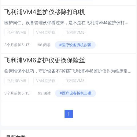
飞利浦VM4监护仪移除打印机
医护同仁、设备管理伙伴看过来，是不是在飞利浦VM4监护仪打印机移除时，总担心操作失误伤设备？别急！为解决大家的实操难题，简化维护流程，今天推送超详细实操指南，无需复杂工具，跟着步骤一步步来，轻松搞定打印机移除，省时又省心，助力大家高效完成设...
飞利浦VM6
VM4监护仪
飞利浦VM8
3个月前
(05-17)
98 阅读
#医疗设备拆机步骤
飞利浦VM6监护仪更换保险丝
临床维保小技巧，守护设备不“掉链”飞利浦VM6监护仪作为临床常用的多参数监护设备，广泛应用于急诊、ICU、普通病房，精准监测患者生命体征，是医护人员的“得力助手”。而保险丝，作为设备供电系统的“安全卫士”，看似小巧，却承担着防过载、防短路的...
飞利浦VM6
VM4监护仪
飞利浦VM8
3个月前
(05-15)
93 阅读
#医疗设备拆机步骤
1