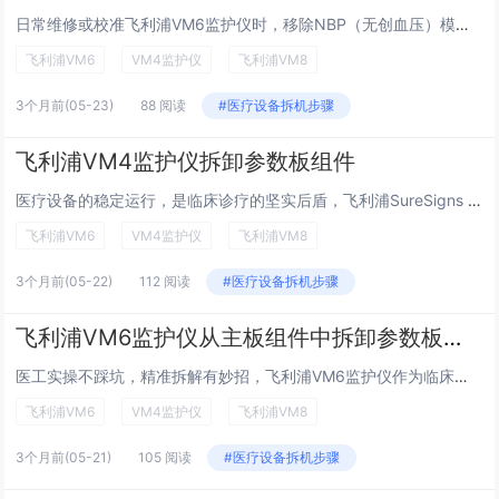
日常维修或校准飞利浦VM6监护仪时，移除NBP（无创血压）模块是高频操作，既要拆得快，更要防损坏接口与线缆！不少工程师初次操作易卡壳，或误碰周边元件导致小故障。今天用一期实操干货，带你一步步安全拆解VM6的NBP模块，全程细节拉满，新手也能...
飞利浦VM6
VM4监护仪
飞利浦VM8
3个月前
(05-23)
88 阅读
#医疗设备拆机步骤
飞利浦VM4监护仪拆卸参数板组件
医疗设备的稳定运行，是临床诊疗的坚实后盾，飞利浦SureSigns VM4作为临床常用的床边监护仪，可精准监测ECG、SPO₂、NIBP等多项生理参数，其参数板组件更是设备精准传数的“核心中枢”。日常维保中，参数板的拆卸与检修是高频操作，却...
飞利浦VM6
VM4监护仪
飞利浦VM8
3个月前
(05-22)
112 阅读
#医疗设备拆机步骤
飞利浦VM6监护仪从主板组件中拆卸参数板组件
医工实操不踩坑，精准拆解有妙招，飞利浦VM6监护仪作为临床常用的生命体征监测设备，主板是整个设备的核心中枢，负责电压转换、数据接收与系统控制，而参数板则是保障各项监测数据精准传输的关键组件。日常维修中，当参数板出现故障或需要进行检修更换时，...
飞利浦VM6
VM4监护仪
飞利浦VM8
3个月前
(05-21)
105 阅读
#医疗设备拆机步骤