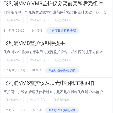
飞利浦VM6 VM8监护仪分离前壳和后壳组件
日常维修中，外壳拆解是故障排查与内部检修的基础关键一步。飞利浦VM6、VM8作为临床常用监护仪，前壳与后壳的分离有专属卡扣与隐藏点位，盲目撬动易损卡扣、刮花外壳。今天手把手带你安全拆解，避开维修雷区，新手也能一次搞定！分离前壳和后壳组件:为...
飞利浦VM6
VM4监护仪
飞利浦VM8
3个月前
(05-20)
94 阅读
#医疗设备拆机步骤
飞利浦VM8监护仪移除提手
飞利浦VM8作为临床常用的便携监护设备，机身两侧提手方便转运与移动。但在深度维修、外壳维修、整机清洁翻新时，就需要拆卸原装提手组件。很多工程师实操时容易用力过猛损坏配件，本期分享VM8监护仪提手的正确移除方法，轻松搞定拆装维修。飞利浦VM8...
飞利浦VM6
VM4监护仪
飞利浦VM8
3个月前
(05-19)
88 阅读
#医疗设备拆机步骤
飞利浦VM6监护仪从后壳中移除主板组件
医护同仁、设备管理伙伴看过来，是不是在拆卸飞利浦VM6监护仪后壳主板组件时，总被精密线路、固定结构难住，担心操作失误损坏核心部件？别急！为解决大家的实操痛点，简化拆卸流程，今天推送超详细实操指南，结合设备模块化设计特点，明确拆卸要点、规避操...
飞利浦VM6
VM4监护仪
飞利浦VM8
3个月前
(05-18)
85 阅读
#医疗设备拆机步骤