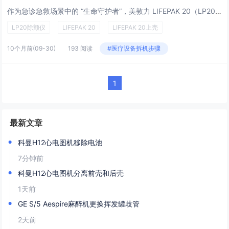
作为急诊急救场景中的 “生命守护者”，美敦力 LIFEPAK 20（LP20）除颤仪凭借稳定性能成为医疗一线信赖设备。但在日常维护或故障检修时，顶部上壳的拆卸是不少工程师面临的首个 “小挑战”—— 如何精准操作不损伤内部部件？今天这篇干货，...
LP20除颤仪
LIFEPAK 20
LIFEPAK 20上壳
10个月前
(09-30)
193 阅读
#医疗设备拆机步骤
1
最新文章
科曼H12心电图机移除电池
7分钟前
科曼H12心电图机分离前壳和后壳
1天前
GE S/5 Aespire麻醉机更换挥发罐歧管
2天前