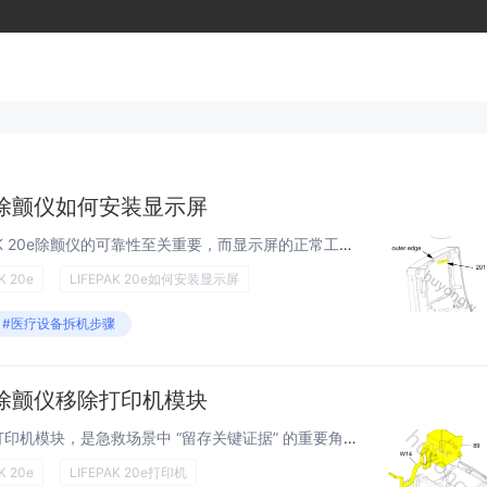
0e除颤仪如何安装显示屏
在急救场景中，美敦力LIFEPAK 20e除颤仪的可靠性至关重要，而显示屏的正常工作是设备稳定运行的基础。如果你的LIFEPAK 20e除颤仪需要更换显示屏，却对安装流程一头雾水，不妨跟着这篇指南学起来！我们会用通俗的语言、实用的技巧，带你...
K 20e
LIFEPAK 20e如何安装显示屏
#医疗设备拆机步骤
0e除颤仪移除打印机模块
美敦力LIFEPAK 20e除颤仪的打印机模块，是急救场景中 “留存关键证据” 的重要角色 —— 它能即时打印患者生命体征、除颤参数等核心数据，为后续诊疗复盘提供依据。当模块需检修、换纸或更换时，规范的移除操作是保障设备快速恢复功能的前提。...
K 20e
LIFEPAK 20e打印机