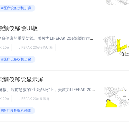
#医疗设备拆机步骤
e除颤仪移除UI板
医疗设备的稳定运行，是守护生命健康的重要防线。美敦力LIFEPAK 20e除颤仪作为急救场景中的 “得力助手”，其每一个组件都关乎救治效率与效果，而UI板更是设备人机交互的核心 “桥梁”。今天，我们就聚焦美敦力LIFEPAK 20e除颤仪U...
K 20e
LIFEPAK 20e移除UI板
#医疗设备拆机步骤
0e除颤仪移除显示屏
解锁设备维护关键一步 在急诊抢救、院前急救的“生死战场”上，美敦力LIFEPAK 20e除颤仪始终是医护人员的“可靠战友”，其稳定的性能直接关系到患者的生命安危。但作为高频使用的医疗设备，屏幕花屏、触控失灵、内部元件故障等问题难免找上门，而...
K 20e
LIFEPAK 20e显示屏
#医疗设备拆机步骤