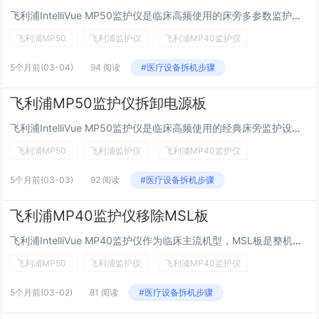
飞利浦IntelliVue MP50监护仪是临床高频使用的床旁多参数监护设备，喇叭作为其核心报警发声组件，负责心率、血压、血氧等异常情况的声音提示，是保障患者安全的重要部件。在设备维修、静音改造、异响处理或更换配件时，常需要规范移除喇叭。本...
飞利浦MP50
飞利浦监护仪
飞利浦MP40监护仪
5个月前
(03-04)
94 阅读
#医疗设备拆机步骤
飞利浦MP50监护仪拆卸电源板
飞利浦IntelliVue MP50监护仪是临床高频使用的经典床旁监护设备，稳定供电是它持续可靠工作的关键。而电源板，正是整台机器的“心脏”，负责电压转换、供电分配与安全保护。在日常维修、故障排查与备件更换中，电源板拆卸是最常见、也最考验规...
飞利浦MP50
飞利浦监护仪
飞利浦MP40监护仪
5个月前
(03-03)
92 阅读
#医疗设备拆机步骤
飞利浦MP40监护仪移除MSL板
飞利浦IntelliVue MP40监护仪作为临床主流机型，MSL板是整机信号与接口的关键转接枢纽，负责系统通讯、模块对接与外设连接。在设备维修、检测、部件更换等拆机场景中，规范、安全地移除MSL板是维修工程师必备技能。操作不当易造成排线损...
飞利浦MP50
飞利浦监护仪
飞利浦MP40监护仪
5个月前
(03-02)
81 阅读
#医疗设备拆机步骤