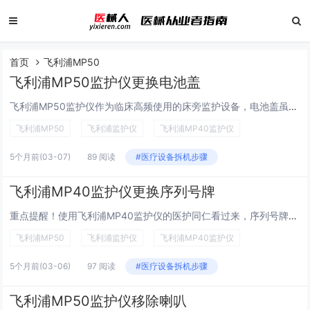
首页
飞利浦MP50
飞利浦MP50监护仪更换电池盖
飞利浦MP50监护仪作为临床高频使用的床旁监护设备，电池盖虽小，却直接关系供电稳定与设备安全。本期为大家带来MP50 监护仪电池盖更换实操教程，一步到位解决松动、破损、卡扣失灵问题，让设备恢复可靠防护，保障监护不间断。飞利浦 Intelli...
飞利浦MP50
飞利浦监护仪
飞利浦MP40监护仪
5个月前
(03-07)
89 阅读
#医疗设备拆机步骤
飞利浦MP40监护仪更换序列号牌
重点提醒！使用飞利浦MP40监护仪的医护同仁看过来，序列号牌是设备身份识别、售后维保、合规追溯的核心凭证，当出现号牌磨损、模糊或遗失时，及时更换至关重要。本文将手把手教你完成序列号牌更换，流程清晰、步骤易懂，帮你快速搞定设备管理小难题，保障...
飞利浦MP50
飞利浦监护仪
飞利浦MP40监护仪
5个月前
(03-06)
97 阅读
#医疗设备拆机步骤
飞利浦MP50监护仪移除喇叭