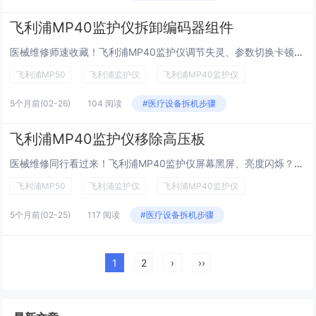
飞利浦MP40监护仪拆卸编码器组件
医械维修师速收藏！飞利浦MP40监护仪调节失灵、参数切换卡顿？核心问题大概率出在编码器组件！作为设备操作控制的“核心枢纽”，编码器的拆卸是高频维修操作，精准拆解能避免周边部件二次损坏。今天这篇干货手把手教你规范拆卸MP40编码器组件，从部件...
飞利浦MP50
飞利浦监护仪
飞利浦MP40监护仪
5个月前
(02-26)
104 阅读
#医疗设备拆机步骤
飞利浦MP40监护仪移除高压板
医械维修同行看过来！飞利浦MP40监护仪屏幕黑屏、亮度闪烁？大概率是高压板出了问题！作为显示屏背光的“供电核心”，高压板的拆卸是维修中的高频操作，操作不当易损坏周边部件。今天这篇干货手把手教你规范移除MP40监护仪高压板，从部件认知到实操步...
飞利浦MP50
飞利浦监护仪
飞利浦MP40监护仪
5个月前
(02-25)
117 阅读
#医疗设备拆机步骤
1
2
›
››