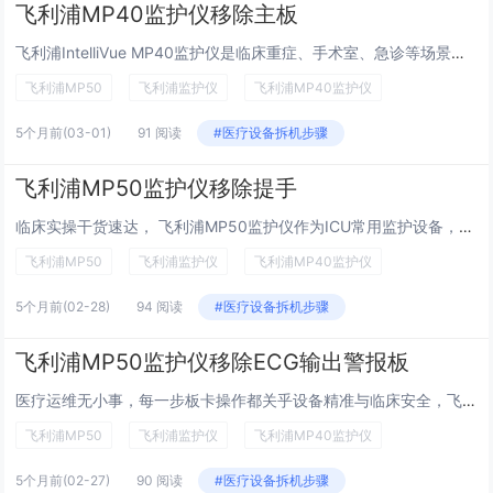
飞利浦MP40监护仪移除主板
飞利浦IntelliVue MP40监护仪是临床重症、手术室、急诊等场景的主力机型，主板作为整机的核心控制与数据处理中枢，承载着生命体征信号采集、运算、显示与报警的关键任务。在设备维修、升级、检测等操作中，规范、安全地移除主板是工程师必备技...
飞利浦MP50
飞利浦监护仪
飞利浦MP40监护仪
5个月前
(03-01)
91 阅读
#医疗设备拆机步骤
飞利浦MP50监护仪移除提手
临床实操干货速达， 飞利浦MP50监护仪作为ICU常用监护设备，规范操作是保障诊疗安全的基础，今天重点拆解提手移除的核心要点，避开操作误区，新手也能快速上手，助力医护人员高效开展设备维护工作。飞利浦MP50监护仪专用提手，专为院内转运与床边...
飞利浦MP50
飞利浦监护仪
飞利浦MP40监护仪
5个月前
(02-28)
94 阅读
#医疗设备拆机步骤
飞利浦MP50监护仪移除ECG输出警报板
医疗运维无小事，每一步板卡操作都关乎设备精准与临床安全，飞利浦MP50作为临床高频监护设备，其ECG输出警报板（核心型号M8085-66421）是心电信号处理与警报传输的“关键枢纽”，负责心电信号的采集、滤波与精准输出，直接影响医护人员对患...
飞利浦MP50
飞利浦监护仪
飞利浦MP40监护仪
5个月前
(02-27)
90 阅读
#医疗设备拆机步骤